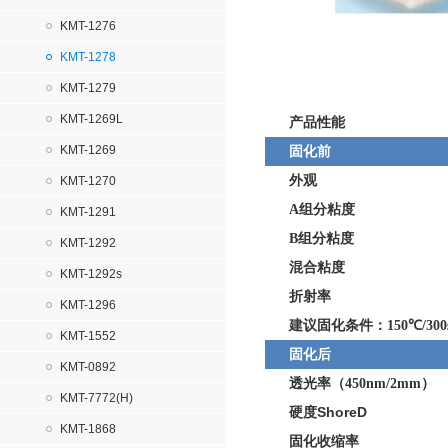
KMT-1276
KMT-1278
KMT-1279
KMT-1269L
产品性能
KMT-1269
固化前
外观
KMT-1270
组分粘度
A
KMT-1291
组分粘度
B
KMT-1292
混合粘度
KMT-1292s
折射率
KMT-1296
建议固化条件：
℃
150
/300
KMT-1552
固化后
KMT-0892
透光率（
）
450nm/2mm
KMT-7772(H)
硬度ShoreD
KMT-1868
固化收缩率